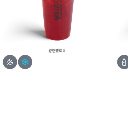
戀戀藍莓果