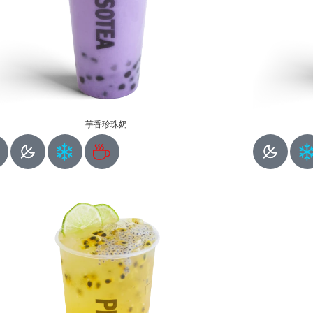
芋香珍珠奶