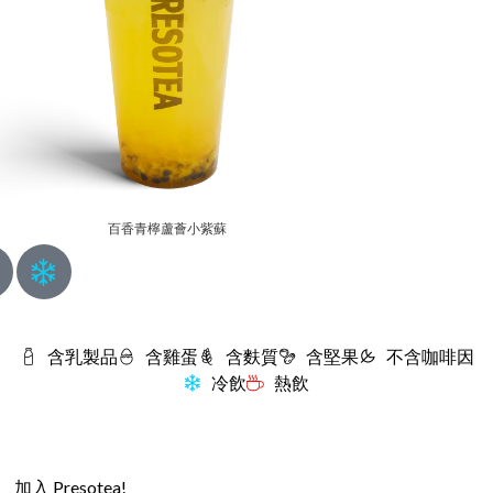
百香青檸蘆薈小紫蘇
含乳製品
含雞蛋
含麩質
含堅果
不含咖啡因
冷飲
熱飲
加入 Presotea!