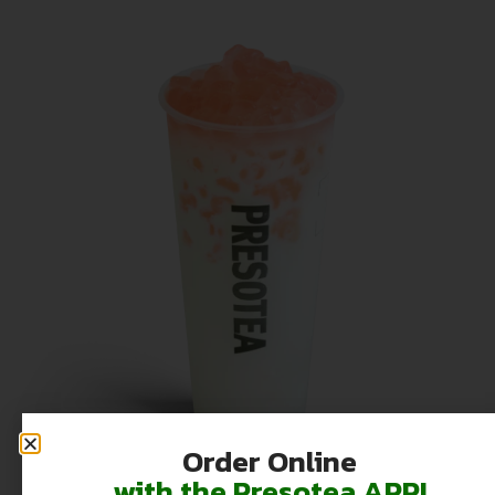
Order Online
with the Presotea APP!
櫻の雪